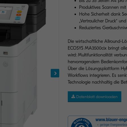
Bis zu 35 Seiten A4 pro
Produktives Scannen mit 
Hohe Sicherheit dank Sec
„Vertraulicher Druck“ un
Reduziertes Geräuschnive
Die wirtschaftliche Allround-L
ECOSYS MA3500cix bringt alles
wird: Multifunktionalität verbun
hervorragendem Bedienkomfort
Über die Lösungsplattform HyP
Workflows integrieren. Es se
Technologie nachhaltig die Be
Datenblatt downloaden