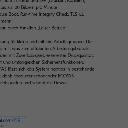
 Minute in Farbe und SW (Drucken/Kopieren)
bis zu 100 Bildern pro Minute
ure Boot, Run-time Integrity Check, TLS 1.3,
d mehr
au durch Funktion „Leiser Betrieb“
ösung für kleine und mittlere Arbeitsgruppen: Der
 mit, was zum effizienten Arbeiten gebraucht
den mit Zuverlässigkeit, exzellenter Druckqualität,
 und umfangreichen Sicherheitsfunktionen.
AS lässt sich das System nahtlos in bestehende
nkt dank ressourcenschonender ECOSYS-
triebskosten und schont die Umwelt.