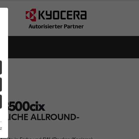
3500cix
TLICHE ALLROUND-
z