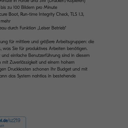
 Minute in Farbe und SW (Drucken/Kopieren)
bis zu 100 Bildern pro Minute
ure Boot, Run-time Integrity Check, TLS 1.3,
d mehr
au durch Funktion „Leiser Betrieb“
sung für mittlere und größere Arbeitsgruppen: die
, was Sie für produktives Arbeiten benötigen.
und einfache Benutzerführung sind in diesem
n mit Zuverlässigkeit und einem hohem
rigen Druckkosten schonen Ihr Budget und mit
ann das System nahtlos in bestehende