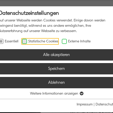
Datenschutzeinstellungen
Auf unserer Webseite werden Cookies verwendet. Einige davon werden
zwingend benötigt, während es uns andere ermöglichen, Ihre
Nutzererfahrung auf unserer Webseite zu verbessern.
NSDRUCKER
SOFTWARE
BLOG
Essentiell
Statistische Cookies
Externe Inhalte
Alle akzeptieren
Speichern
Ablehnen
TASKalfa M
DIE WIRTSCHAF
Weitere Informationen anzeigen
UNIVERSALLÖ
Impressum
|
Datenschut