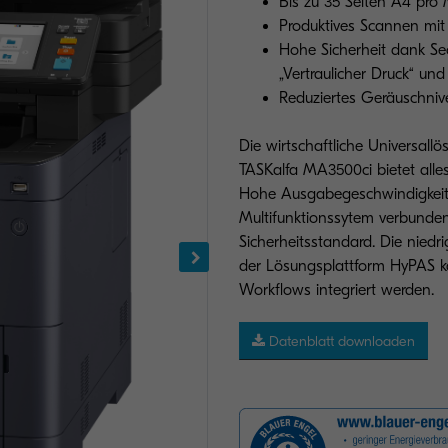
Bis zu 35 Seiten A4 pro
Produktives Scannen mit 
Hohe Sicherheit dank Sec
„Vertraulicher Druck“ un
Reduziertes Geräuschnive
Die wirtschaftliche Universallö
TASKalfa MA3500ci bietet alles
Hohe Ausgabegeschwindigkeit 
Multifunktionssytem verbunde
Sicherheitsstandard. Die nied
der Lösungsplattform HyPAS k
Workflows integriert werden.
Datenblatt downloaden