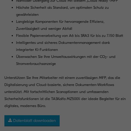
Nahtloser Übergang zur Cloud mit diesem „Cloud ready“-MFP
Höchste Sicherheit als Standard, um optimalen Schutz zu
gewährleisten
Langlebige Komponenten für hervorragende Effizienz,
Zuverlässigkeit und weniger Abfall
Flexible Papierverarbeitung von A6 bis SRA3 für bis zu 7.150 Blatt
Intelligentes und sicheres Dokumentenmanagement dank
integrierter KI-Funktionen
Überwachen Sie Ihre Umweltauswirkungen mit der CO
- und
2
Stromverbrauchsanzeige
Unterstützen Sie Ihre Mitarbeiter mit einem zuverlässigen MFP, das die
Digitalisierung und Cloud-basierte, sichere Dokumenten-Workflows
unterstützt. Mit fortschrittlichen Scanoptionen und umfassenden
Sicherheitsfunktionen ist die TASKalfa MZ5001i der ideale Begleiter für ein
digitales, modernes Büro.
Datenblatt downloaden