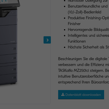
Nahtloser Übergang zur
Benutzerfreundliche und 
(10,1-Zoll)-Bedienfeld
Produktive Finishing-Opt
Finisher
Hervorragende Bildqualit
Intelligentes und siche
Funktionen
Höchste Sicherheit als 
Beschleunigen Sie die digitale
verbessern und die Effizienz m
TASKalfa MZ2501ci steigern. B
intuitive Benutzeroberfläche 
entsprechend Ihren Büroanfor
Datenblatt downloaden