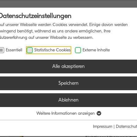
Datenschutzeinstellungen
Auf unserer Webseite werden Cookies verwendet. Einige davon werden
zwingend benötigt, während es uns andere ermöglichen, Ihre
Nutzererfahrung auf unserer Webseite zu verbessern.
NSDRUCKER
SOFTWARE
BLOG
Essentiell
Statistische Cookies
Externe Inhalte
Alle akzeptieren
Speichern
Ablehnen
TASKalfa M
IHR CLOUD-BEG
Weitere Informationen anzeigen
Impressum
|
Datenschut
Bis zu 25/12 Seiten A4/