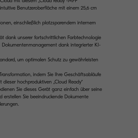
 Cloud mit diesem „Cloud ready“-MFP
intuitive Benutzeroberfläche mit einem 25,6 cm
ionen, einschließlich platzsparendem internem
ät dank unserer fortschrittlichen Farbtechnologie
res Dokumentenmanagement dank integrierter KI-
Standard, um optimalen Schutz zu gewährleisten
 Transformation, indem Sie Ihre Geschäftsabläufe
it dieser hochproduktiven „Cloud Ready“
edienen Sie dieses Gerät ganz einfach über seine
und erstellen Sie beeindruckende Dokumente
derungen.