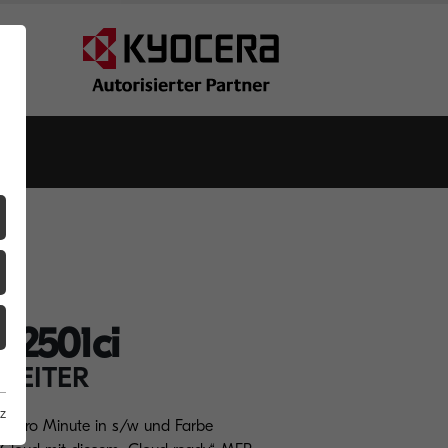
Z2501ci
LEITER
z
A3 pro Minute in s/w und Farbe