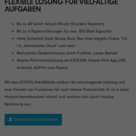
FLEXIBLE LÖSUNG FÜR VIELFÄLTIGE
AUFGABEN
Bis zu 40 Seiten A4 pro Minute (Drucken/Kopieren)
Bis zu 4 Papierzuführungen für max. 850 Blatt Kapazität
Hohe Sicherheit Dank Secure Boot, Run-time Integrity Check, TLS
1.3, „Vertraulicher Druck“ und mehr
Reduziertes Geräuschniveau durch Funktion „Leiser Betrieb“
Mobile-Print-Unterstützung via KYOCERA Mobile Print App (iOS,
Android), AirPrint und Mopria
Mit dem ECOSYS MA4000wifx erleben Sie hervorragende Leistung und
eine Vielzahl von Funktionen für noch höhere Produktivität. Er ist in jeder
Hinsicht bemerkenswert schnell und zeichnet sich durch intuitive
Bedienung aus.
Datenblatt downloaden